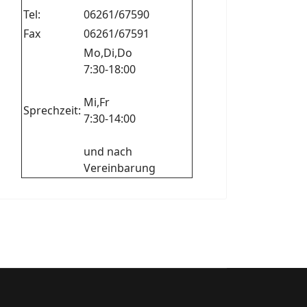
Tel:
06261/67590
Fax
06261/67591
Mo,Di,Do
7:30-18:00
Mi,Fr
Sprechzeit:
7:30-14:00
und nach
Vereinbarung